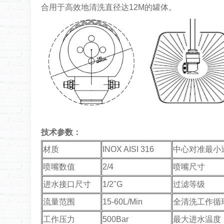
合用于高效地清洗直径达12M的罐体。
技术参数：
材质
INOX AISI 316
中心对准最小
喷嘴数值
2/4
喷嘴尺寸
进水接口尺寸
1/2"G
过滤等级
流量范围
15-60L/Min
全清洗工作循
工作压力
500Bar
最大进水温度