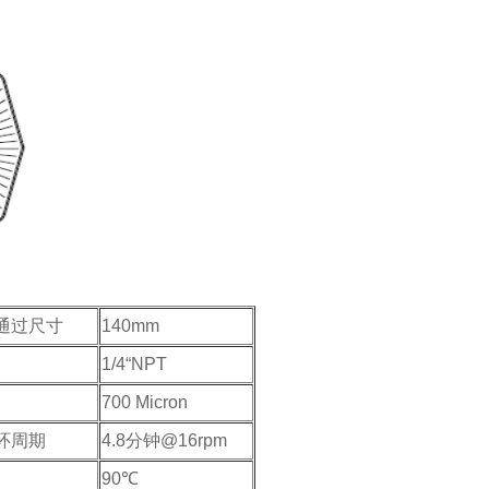
通过尺寸
140mm
1/4“NPT
700 Micron
环周期
4.8分钟@16rpm
90℃