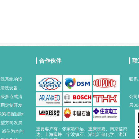
合作伙伴
联
清洗系统的设
联系人
桶清洗设备，
丁总 
品级多点式清
公司
应用定制开发
层
紧紧把握国际
保型方向发展
重要客户有：张家港中远、重庆志嘉、南京信鸿
，诚信为本的
达、上海富峥、宁波镇石、湖北汇储化学、湛江